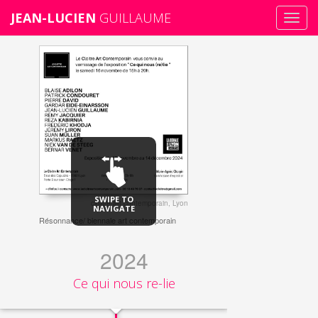
JEAN-LUCIEN
GUILLAUME
Toggl
navig
Skip
to
main
content
SWIPE TO
cloître art contemporain, Lyon
NAVIGATE
Résonnance/ biennale art contemporain
2024
Ce qui nous re-lie